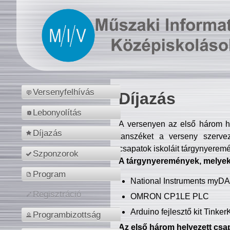
Versenyfelhívás
Díjazás
Lebonyolítás
A versenyen az első három hel
Díjazás
tanszéket a verseny szerve
csapatok iskoláit tárgynyeremé
Szponzorok
A tárgynyeremények, melyekb
Program
National Instruments myD
Regisztráció
OMRON CP1LE PLC
Arduino fejlesztő kit Tinke
Programbizottság
Az első három helyezett csap