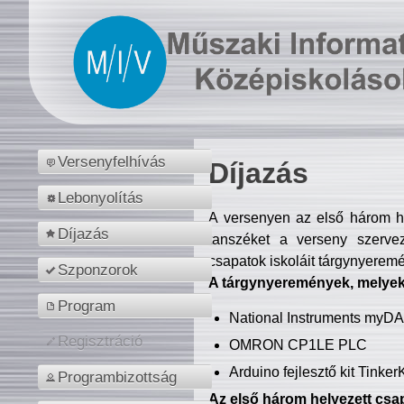
Versenyfelhívás
Díjazás
Lebonyolítás
A versenyen az első három hel
Díjazás
tanszéket a verseny szerve
csapatok iskoláit tárgynyeremé
Szponzorok
A tárgynyeremények, melyekb
Program
National Instruments myD
Regisztráció
OMRON CP1LE PLC
Arduino fejlesztő kit Tinke
Programbizottság
Az első három helyezett csap