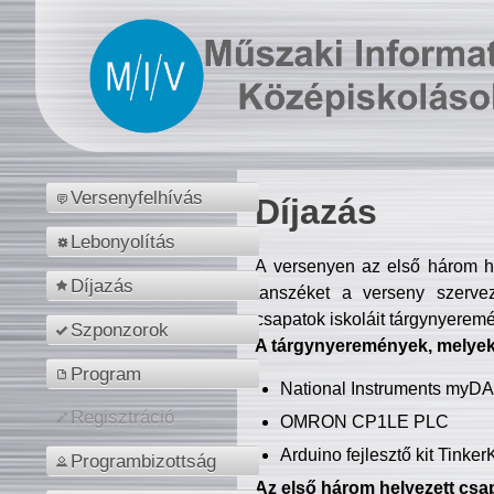
Versenyfelhívás
Díjazás
Lebonyolítás
A versenyen az első három hel
Díjazás
tanszéket a verseny szerve
csapatok iskoláit tárgynyeremé
Szponzorok
A tárgynyeremények, melyekb
Program
National Instruments myD
Regisztráció
OMRON CP1LE PLC
Arduino fejlesztő kit Tinke
Programbizottság
Az első három helyezett csap