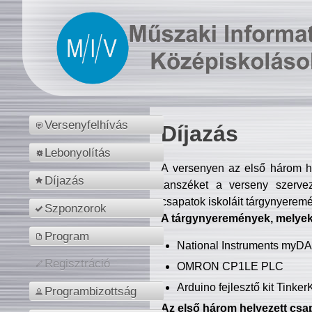
Versenyfelhívás
Díjazás
Lebonyolítás
A versenyen az első három hel
Díjazás
tanszéket a verseny szerve
csapatok iskoláit tárgynyeremé
Szponzorok
A tárgynyeremények, melyekb
Program
National Instruments myD
Regisztráció
OMRON CP1LE PLC
Arduino fejlesztő kit Tinke
Programbizottság
Az első három helyezett csap