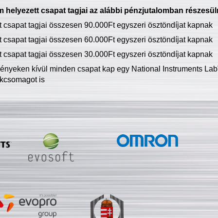
 helyezett csapat tagjai az alábbi pénzjutalomban részesül
tt csapat tagjai összesen 90.000Ft egyszeri ösztöndíjat kapnak
tt csapat tagjai összesen 60.000Ft egyszeri ösztöndíjat kapnak
tt csapat tagjai összesen 30.000Ft egyszeri ösztöndíjat kapnak
ményeken kívül minden csapat kap egy National Instruments LabV
kcsomagot is