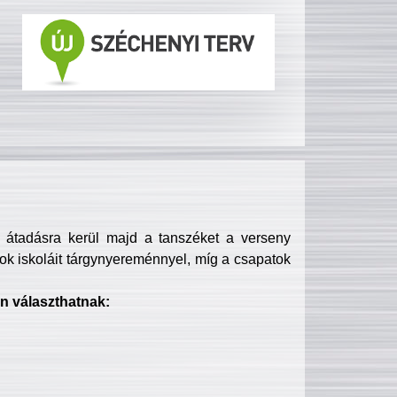
s átadásra kerül majd a tanszéket a verseny
ok iskoláit tárgynyereménnyel, míg a csapatok
n választhatnak: