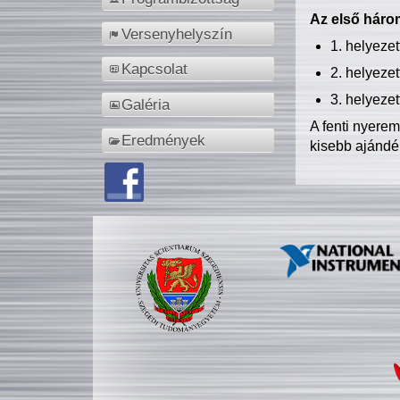
Az első három
Versenyhelyszín
1. helyeze
Kapcsolat
2. helyeze
3. helyeze
Galéria
A fenti nyere
Eredmények
kisebb ajándé