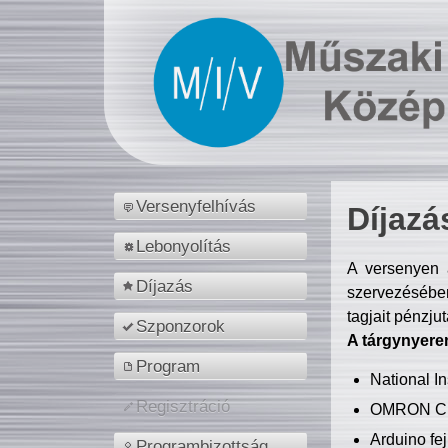
Versenyfelhívás
Díjazá
Lebonyolítás
A versenyen a
Díjazás
szervezésében
tagjait pénzju
Szponzorok
A tárgynyere
Program
National 
Regisztráció
OMRON C
Arduino fej
Programbizottság