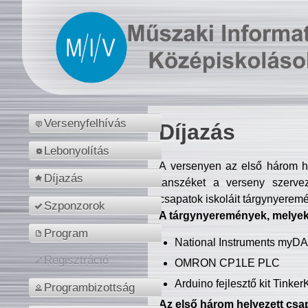
Versenyfelhívás
Díjazás
Lebonyolítás
A versenyen az első három hel
Díjazás
tanszéket a verseny szerve
csapatok iskoláit tárgynyeremé
Szponzorok
A tárgynyeremények, melyekb
Program
National Instruments myD
Regisztráció
OMRON CP1LE PLC
Arduino fejlesztő kit Tinke
Programbizottság
Az első három helyezett csap