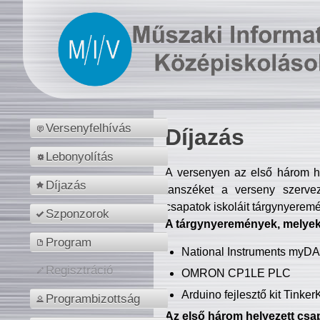
Versenyfelhívás
Díjazás
Lebonyolítás
A versenyen az első három hel
Díjazás
tanszéket a verseny szerve
csapatok iskoláit tárgynyeremé
Szponzorok
A tárgynyeremények, melyekb
Program
National Instruments myD
Regisztráció
OMRON CP1LE PLC
Arduino fejlesztő kit Tinke
Programbizottság
Az első három helyezett csap