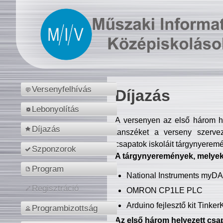
Versenyfelhívás
Díjazás
Lebonyolítás
A versenyen az első három hel
Díjazás
tanszéket a verseny szerve
csapatok iskoláit tárgynyeremé
Szponzorok
A tárgynyeremények, melyekb
Program
National Instruments myD
Regisztráció
OMRON CP1LE PLC
Arduino fejlesztő kit Tinke
Programbizottság
Az első három helyezett csap