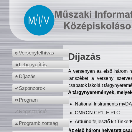
Versenyfelhívás
Díjazás
Lebonyolítás
A versenyen az első három hel
Díjazás
tanszéket a verseny szerve
csapatok iskoláit tárgynyeremé
Szponzorok
A tárgynyeremények, melyekb
Program
National Instruments myD
Regisztráció
OMRON CP1LE PLC
Arduino fejlesztő kit Tinke
Programbizottság
Az első három helyezett csap