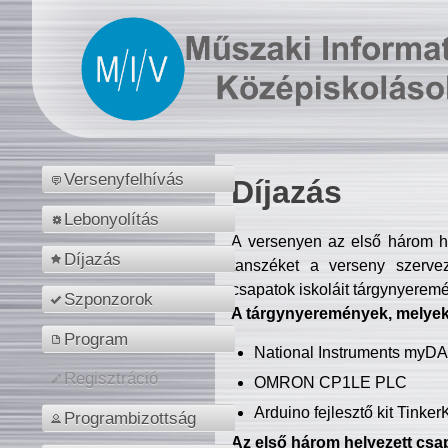
Versenyfelhívás
Díjazás
Lebonyolítás
A versenyen az első három hel
Díjazás
tanszéket a verseny szerve
csapatok iskoláit tárgynyeremé
Szponzorok
A tárgynyeremények, melyekb
Program
National Instruments myD
Regisztráció
OMRON CP1LE PLC
Arduino fejlesztő kit Tinke
Programbizottság
Az első három helyezett csap