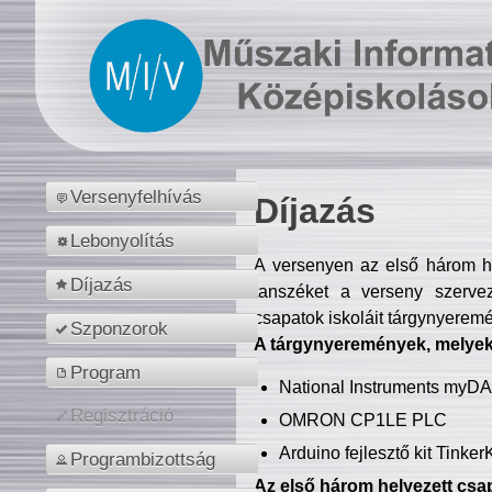
Versenyfelhívás
Díjazás
Lebonyolítás
A versenyen az első három hel
Díjazás
tanszéket a verseny szerve
csapatok iskoláit tárgynyeremé
Szponzorok
A tárgynyeremények, melyekb
Program
National Instruments myD
Regisztráció
OMRON CP1LE PLC
Arduino fejlesztő kit Tinke
Programbizottság
Az első három helyezett csap