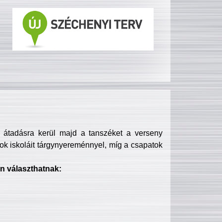
s átadásra kerül majd a tanszéket a verseny
ok iskoláit tárgynyereménnyel, míg a csapatok
n választhatnak: