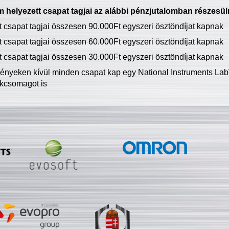
 helyezett csapat tagjai az alábbi pénzjutalomban részesül
tt csapat tagjai összesen 90.000Ft egyszeri ösztöndíjat kapnak
tt csapat tagjai összesen 60.000Ft egyszeri ösztöndíjat kapnak
tt csapat tagjai összesen 30.000Ft egyszeri ösztöndíjat kapnak
ményeken kívül minden csapat kap egy National Instruments LabV
kcsomagot is