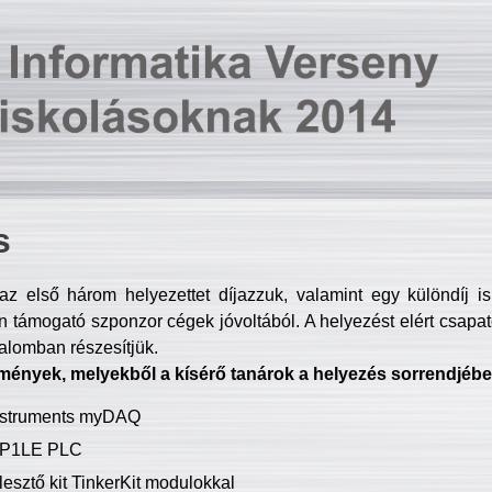
s
z első három helyezettet díjazzuk, valamint egy különdíj i
 támogató szponzor cégek jóvoltából. A helyezést elért csapat
talomban részesítjük.
mények, melyekből a kísérő tanárok a helyezés sorrendjébe
Instruments myDAQ
P1LE PLC
lesztő kit TinkerKit modulokkal