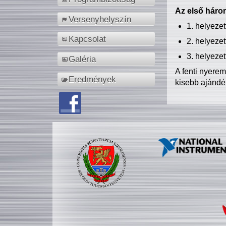
Az első három
Versenyhelyszín
1. helyeze
Kapcsolat
2. helyeze
3. helyeze
Galéria
A fenti nyere
Eredmények
kisebb ajándé