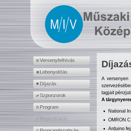
Versenyfelhívás
Díjazá
Lebonyolítás
A versenyen a
Díjazás
szervezésében
tagjait pénzju
Szponzorok
A tárgynyere
Program
National 
Regisztráció
OMRON C
Arduino fej
Programbizottság