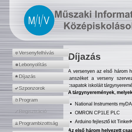
Versenyfelhívás
Díjazás
Lebonyolítás
A versenyen az első három hel
Díjazás
tanszéket a verseny szerve
csapatok iskoláit tárgynyeremé
Szponzorok
A tárgynyeremények, melyekb
Program
National Instruments myD
Regisztráció
OMRON CP1LE PLC
Arduino fejlesztő kit Tinke
Programbizottság
Az első három helyezett csap