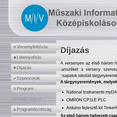
Versenyfelhívás
Díjazás
Lebonyolítás
A versenyen az első három hel
Díjazás
tanszéket a verseny szerve
csapatok iskoláit tárgynyeremé
Szponzorok
A tárgynyeremények, melyekb
Program
National Instruments myD
Regisztráció
OMRON CP1LE PLC
Arduino fejlesztő kit Tinke
Programbizottság
Az első három helyezett csap