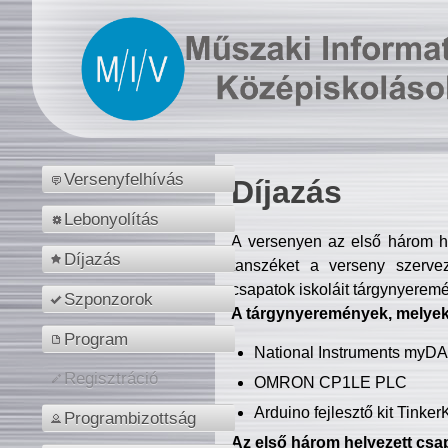
Versenyfelhívás
Díjazás
Lebonyolítás
A versenyen az első három hel
Díjazás
tanszéket a verseny szerve
csapatok iskoláit tárgynyeremé
Szponzorok
A tárgynyeremények, melyekb
Program
National Instruments myD
Regisztráció
OMRON CP1LE PLC
Arduino fejlesztő kit Tinke
Programbizottság
Az első három helyezett csap