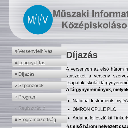
Versenyfelhívás
Díjazás
Lebonyolítás
A versenyen az első három hel
Díjazás
tanszéket a verseny szerve
csapatok iskoláit tárgynyeremé
Szponzorok
A tárgynyeremények, melyekb
Program
National Instruments myD
Regisztráció
OMRON CP1LE PLC
Arduino fejlesztő kit Tinke
Programbizottság
Az első három helyezett csap