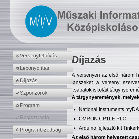
Versenyfelhívás
Díjazás
Lebonyolítás
A versenyen az első három hel
Díjazás
tanszéket a verseny szerve
csapatok iskoláit tárgynyeremé
Szponzorok
A tárgynyeremények, melyekb
Program
National Instruments myD
Regisztráció
OMRON CP1LE PLC
Arduino fejlesztő kit Tinke
Programbizottság
Az első három helyezett csap