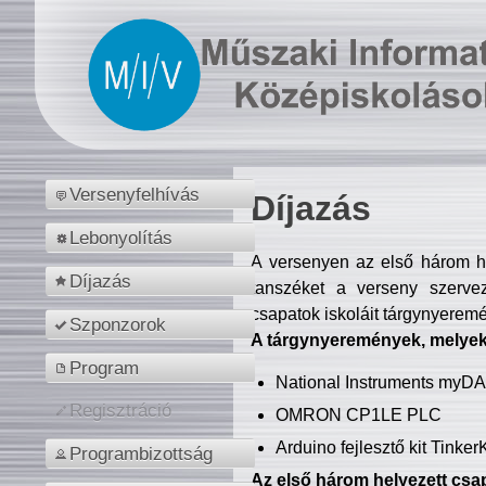
Versenyfelhívás
Díjazás
Lebonyolítás
A versenyen az első három hel
Díjazás
tanszéket a verseny szerve
csapatok iskoláit tárgynyeremé
Szponzorok
A tárgynyeremények, melyekb
Program
National Instruments myD
Regisztráció
OMRON CP1LE PLC
Arduino fejlesztő kit Tinke
Programbizottság
Az első három helyezett csap