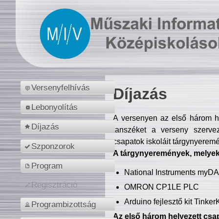
Versenyfelhívás
Díjazás
Lebonyolítás
A versenyen az első három hel
Díjazás
tanszéket a verseny szerve
csapatok iskoláit tárgynyeremé
Szponzorok
A tárgynyeremények, melyekb
Program
National Instruments myD
Regisztráció
OMRON CP1LE PLC
Arduino fejlesztő kit Tinke
Programbizottság
Az első három helyezett csap