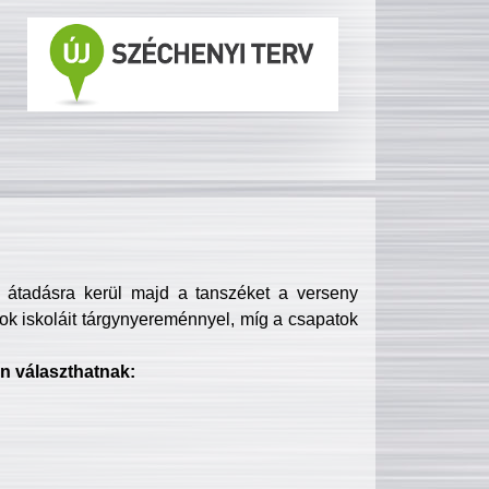
s átadásra kerül majd a tanszéket a verseny
ok iskoláit tárgynyereménnyel, míg a csapatok
n választhatnak: