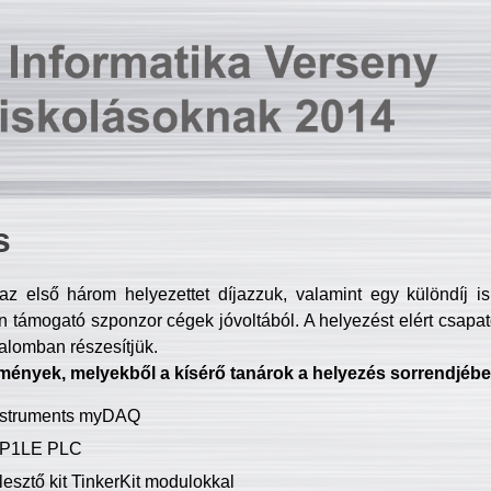
s
z első három helyezettet díjazzuk, valamint egy különdíj i
 támogató szponzor cégek jóvoltából. A helyezést elért csapat
talomban részesítjük.
mények, melyekből a kísérő tanárok a helyezés sorrendjébe
Instruments myDAQ
P1LE PLC
lesztő kit TinkerKit modulokkal