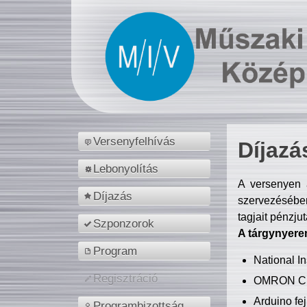
Versenyfelhívás
Díjazá
Lebonyolítás
A versenyen a
Díjazás
szervezésében
tagjait pénzju
Szponzorok
A tárgynyere
Program
National 
Regisztráció
OMRON C
Arduino fej
Programbizottság