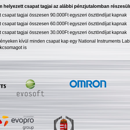
 helyezett csapat tagjai az alábbi pénzjutalomban részesül
tt csapat tagjai összesen 90.000Ft egyszeri ösztöndíjat kapnak
tt csapat tagjai összesen 60.000Ft egyszeri ösztöndíjat kapnak
tt csapat tagjai összesen 30.000Ft egyszeri ösztöndíjat kapnak
ményeken kívül minden csapat kap egy National Instruments LabV
kcsomagot is