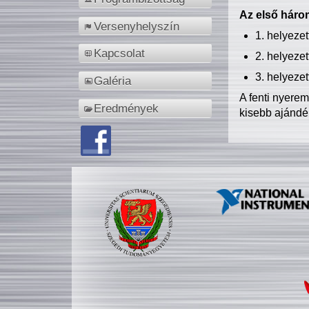
Az első három
Versenyhelyszín
1. helyeze
Kapcsolat
2. helyeze
3. helyeze
Galéria
A fenti nyere
Eredmények
kisebb ajándé