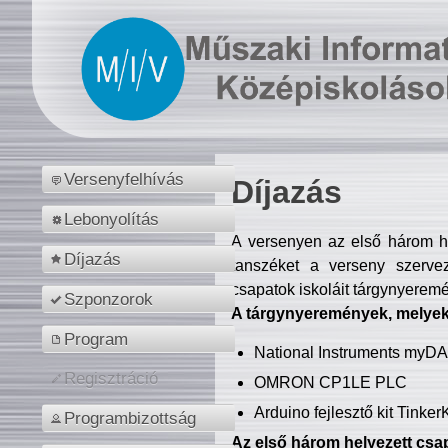
Versenyfelhívás
Díjazás
Lebonyolítás
A versenyen az első három hel
Díjazás
tanszéket a verseny szerve
csapatok iskoláit tárgynyeremé
Szponzorok
A tárgynyeremények, melyekb
Program
National Instruments myD
Regisztráció
OMRON CP1LE PLC
Arduino fejlesztő kit Tinke
Programbizottság
Az első három helyezett csap