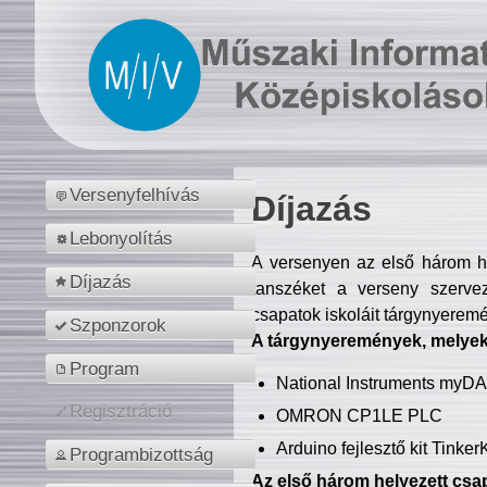
Versenyfelhívás
Díjazás
Lebonyolítás
A versenyen az első három hel
Díjazás
tanszéket a verseny szerve
csapatok iskoláit tárgynyeremé
Szponzorok
A tárgynyeremények, melyekb
Program
National Instruments myD
Regisztráció
OMRON CP1LE PLC
Arduino fejlesztő kit Tinke
Programbizottság
Az első három helyezett csap