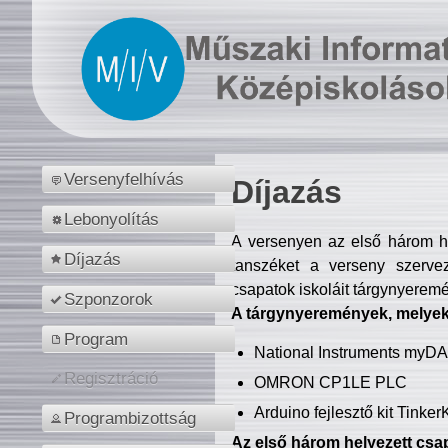
Versenyfelhívás
Díjazás
Lebonyolítás
A versenyen az első három hel
Díjazás
tanszéket a verseny szerve
csapatok iskoláit tárgynyeremé
Szponzorok
A tárgynyeremények, melyekb
Program
National Instruments myD
Regisztráció
OMRON CP1LE PLC
Arduino fejlesztő kit Tinke
Programbizottság
Az első három helyezett csap