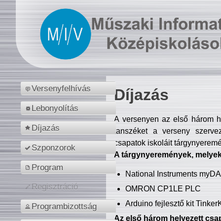
Versenyfelhívás
Díjazás
Lebonyolítás
A versenyen az első három hel
Díjazás
tanszéket a verseny szerve
csapatok iskoláit tárgynyeremé
Szponzorok
A tárgynyeremények, melyekb
Program
National Instruments myD
Regisztráció
OMRON CP1LE PLC
Arduino fejlesztő kit Tinke
Programbizottság
Az első három helyezett csap