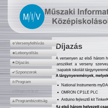
Versenyfelhívás
Díjazás
Lebonyolítás
A versenyen az első három hel
Díjazás
tanszéket a verseny szerve
csapatok iskoláit tárgynyeremé
Szponzorok
A tárgynyeremények, melyekb
Program
National Instruments myD
Regisztráció
OMRON CP1LE PLC
Arduino fejlesztő kit Tinke
Programbizottság
Az első három helyezett csap