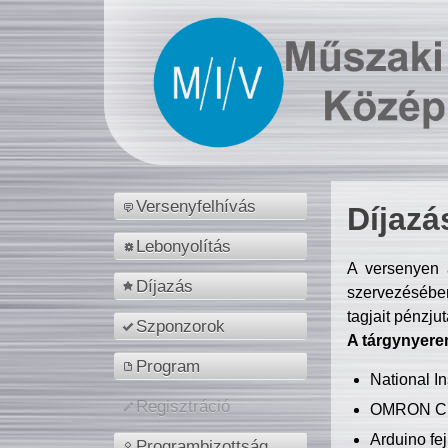
Versenyfelhívás
Díjazá
Lebonyolítás
A versenyen a
Díjazás
szervezésében
tagjait pénzju
Szponzorok
A tárgynyere
Program
National 
Regisztráció
OMRON C
Arduino fej
Programbizottság