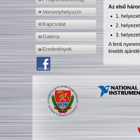
Az első három
Versenyhelyszín
1. helyeze
Kapcsolat
2. helyeze
3. helyeze
Galéria
A fenti nyere
Eredmények
kisebb ajándé