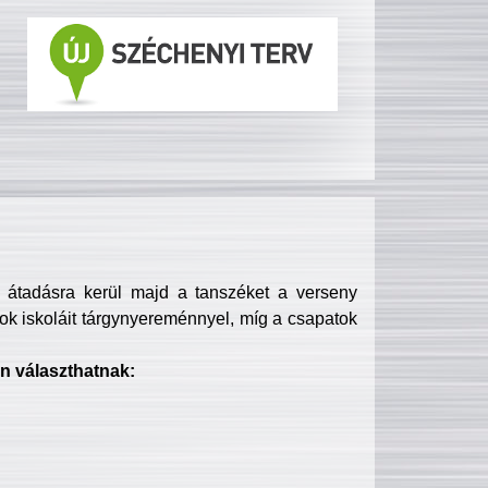
s átadásra kerül majd a tanszéket a verseny
ok iskoláit tárgynyereménnyel, míg a csapatok
n választhatnak: