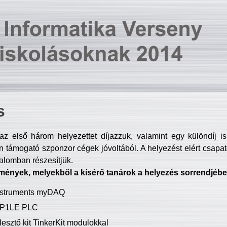
s
z első három helyezettet díjazzuk, valamint egy különdíj i
 támogató szponzor cégek jóvoltából. A helyezést elért csapat
talomban részesítjük.
mények, melyekből a kísérő tanárok a helyezés sorrendjébe
Instruments myDAQ
P1LE PLC
lesztő kit TinkerKit modulokkal