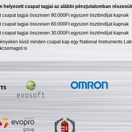
 helyezett csapat tagjai az alábbi pénzjutalomban részesül
tt csapat tagjai összesen 90.000Ft egyszeri ösztöndíjat kapnak
tt csapat tagjai összesen 60.000Ft egyszeri ösztöndíjat kapnak
tt csapat tagjai összesen 30.000Ft egyszeri ösztöndíjat kapnak
ményeken kívül minden csapat kap egy National Instruments LabV
kcsomagot is