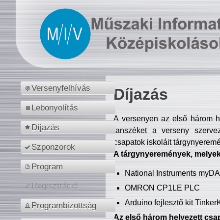
Versenyfelhívás
Díjazás
Lebonyolítás
A versenyen az első három hel
Díjazás
tanszéket a verseny szerve
csapatok iskoláit tárgynyeremé
Szponzorok
A tárgynyeremények, melyekb
Program
National Instruments myD
Regisztráció
OMRON CP1LE PLC
Arduino fejlesztő kit Tinke
Programbizottság
Az első három helyezett csap