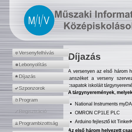
Versenyfelhívás
Díjazás
Lebonyolítás
A versenyen az első három hel
Díjazás
tanszéket a verseny szerve
csapatok iskoláit tárgynyeremé
Szponzorok
A tárgynyeremények, melyekb
Program
National Instruments myD
Regisztráció
OMRON CP1LE PLC
Arduino fejlesztő kit Tinke
Programbizottság
Az első három helyezett csap