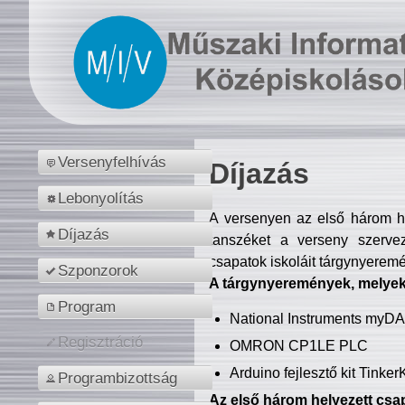
Versenyfelhívás
Díjazás
Lebonyolítás
A versenyen az első három hel
Díjazás
tanszéket a verseny szerve
csapatok iskoláit tárgynyeremé
Szponzorok
A tárgynyeremények, melyekb
Program
National Instruments myD
Regisztráció
OMRON CP1LE PLC
Arduino fejlesztő kit Tinke
Programbizottság
Az első három helyezett csap