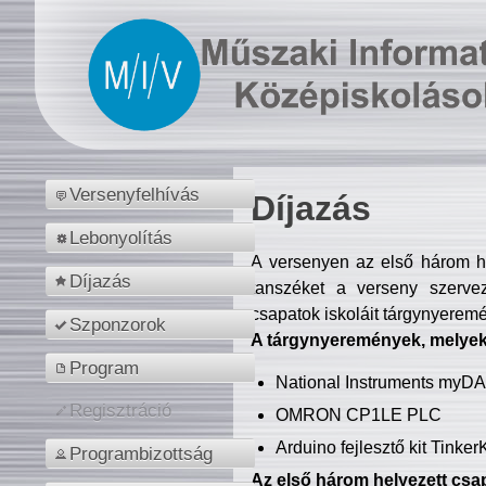
Versenyfelhívás
Díjazás
Lebonyolítás
A versenyen az első három hel
Díjazás
tanszéket a verseny szerve
csapatok iskoláit tárgynyeremé
Szponzorok
A tárgynyeremények, melyekb
Program
National Instruments myD
Regisztráció
OMRON CP1LE PLC
Arduino fejlesztő kit Tinke
Programbizottság
Az első három helyezett csap