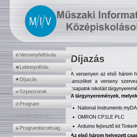
Versenyfelhívás
Díjazás
Lebonyolítás
A versenyen az első három hel
Díjazás
tanszéket a verseny szerve
csapatok iskoláit tárgynyeremé
Szponzorok
A tárgynyeremények, melyekb
Program
National Instruments myD
Regisztráció
OMRON CP1LE PLC
Arduino fejlesztő kit Tinke
Programbizottság
Az első három helyezett csap