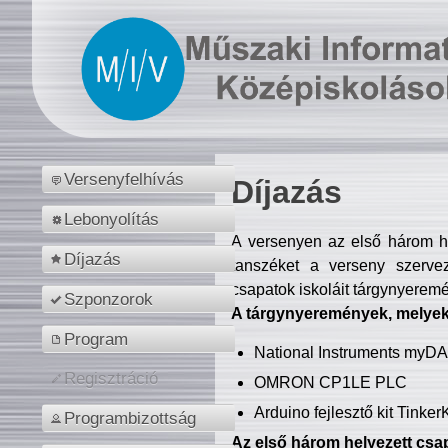
Versenyfelhívás
Díjazás
Lebonyolítás
A versenyen az első három hel
Díjazás
tanszéket a verseny szerve
csapatok iskoláit tárgynyeremé
Szponzorok
A tárgynyeremények, melyekb
Program
National Instruments myD
Regisztráció
OMRON CP1LE PLC
Arduino fejlesztő kit Tinke
Programbizottság
Az első három helyezett csap