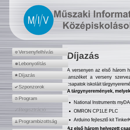
Versenyfelhívás
Díjazás
Lebonyolítás
A versenyen az első három hel
Díjazás
tanszéket a verseny szerve
csapatok iskoláit tárgynyeremé
Szponzorok
A tárgynyeremények, melyekb
Program
National Instruments myD
Regisztráció
OMRON CP1LE PLC
Arduino fejlesztő kit Tinke
Programbizottság
Az első három helyezett csap