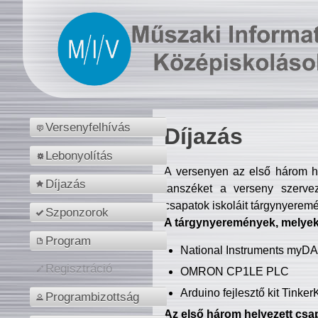
Versenyfelhívás
Díjazás
Lebonyolítás
A versenyen az első három hel
Díjazás
tanszéket a verseny szerve
csapatok iskoláit tárgynyeremé
Szponzorok
A tárgynyeremények, melyekb
Program
National Instruments myD
Regisztráció
OMRON CP1LE PLC
Arduino fejlesztő kit Tinke
Programbizottság
Az első három helyezett csap