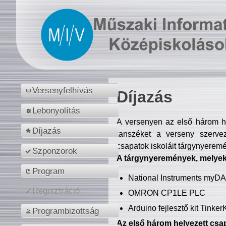
Versenyfelhívás
Díjazás
Lebonyolítás
A versenyen az első három hel
Díjazás
tanszéket a verseny szerve
csapatok iskoláit tárgynyeremé
Szponzorok
A tárgynyeremények, melyekb
Program
National Instruments myD
Regisztráció
OMRON CP1LE PLC
Arduino fejlesztő kit Tinke
Programbizottság
Az első három helyezett csap