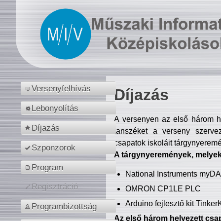
Versenyfelhívás
Díjazás
Lebonyolítás
A versenyen az első három hel
Díjazás
tanszéket a verseny szerve
csapatok iskoláit tárgynyeremé
Szponzorok
A tárgynyeremények, melyekb
Program
National Instruments myD
Regisztráció
OMRON CP1LE PLC
Arduino fejlesztő kit Tinke
Programbizottság
Az első három helyezett csap