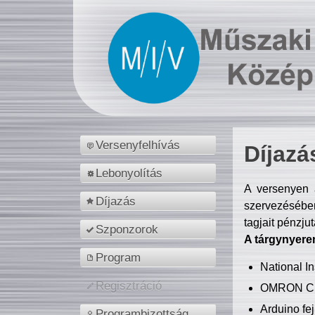
Versenyfelhívás
Díjazá
Lebonyolítás
A versenyen a
Díjazás
szervezésében
tagjait pénzju
Szponzorok
A tárgynyere
Program
National 
Regisztráció
OMRON C
Arduino fej
Programbizottság