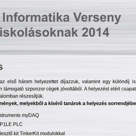
s
z első három helyezettet díjazzuk, valamint egy különdíj i
 támogató szponzor cégek jóvoltából. A helyezést elért csapat
talomban részesítjük.
mények, melyekből a kísérő tanárok a helyezés sorrendjébe
Instruments myDAQ
P1LE PLC
lesztő kit TinkerKit modulokkal