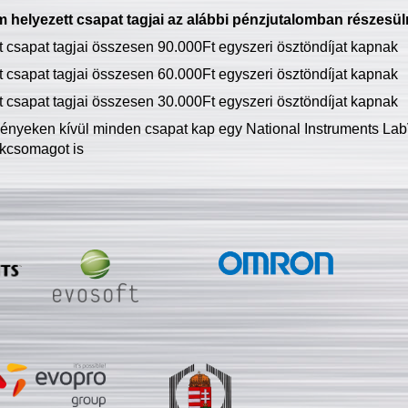
 helyezett csapat tagjai az alábbi pénzjutalomban részesül
tt csapat tagjai összesen 90.000Ft egyszeri ösztöndíjat kapnak
tt csapat tagjai összesen 60.000Ft egyszeri ösztöndíjat kapnak
tt csapat tagjai összesen 30.000Ft egyszeri ösztöndíjat kapnak
ményeken kívül minden csapat kap egy National Instruments LabV
kcsomagot is