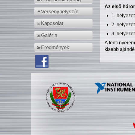
Az első három
Versenyhelyszín
1. helyeze
Kapcsolat
2. helyeze
3. helyeze
Galéria
A fenti nyere
Eredmények
kisebb ajándé