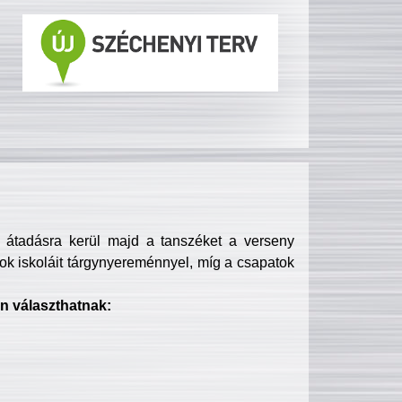
s átadásra kerül majd a tanszéket a verseny
ok iskoláit tárgynyereménnyel, míg a csapatok
n választhatnak: