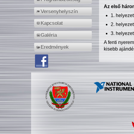
Az első három
Versenyhelyszín
1. helyeze
Kapcsolat
2. helyeze
3. helyeze
Galéria
A fenti nyere
Eredmények
kisebb ajándé