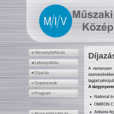
Versenyfelhívás
Díjazá
Lebonyolítás
A versenyen a
Díjazás
szervezésében
tagjait pénzju
Szponzorok
A tárgynyere
Program
National 
Regisztráció
OMRON C
Arduino fej
Programbizottság