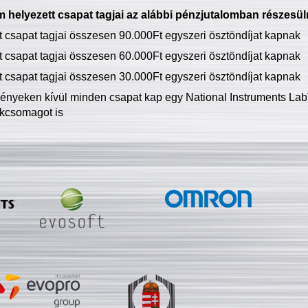
 helyezett csapat tagjai az alábbi pénzjutalomban részesül
tt csapat tagjai összesen 90.000Ft egyszeri ösztöndíjat kapnak
tt csapat tagjai összesen 60.000Ft egyszeri ösztöndíjat kapnak
tt csapat tagjai összesen 30.000Ft egyszeri ösztöndíjat kapnak
ményeken kívül minden csapat kap egy National Instruments LabV
kcsomagot is