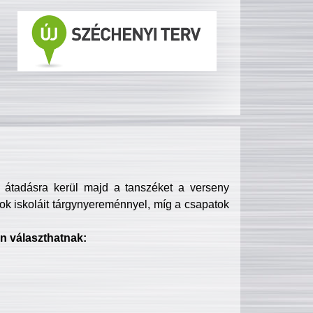
s átadásra kerül majd a tanszéket a verseny
ok iskoláit tárgynyereménnyel, míg a csapatok
n választhatnak: