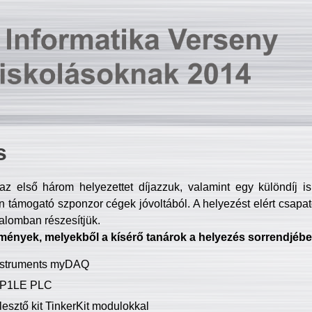
s
z első három helyezettet díjazzuk, valamint egy különdíj i
 támogató szponzor cégek jóvoltából. A helyezést elért csapat
talomban részesítjük.
mények, melyekből a kísérő tanárok a helyezés sorrendjébe
Instruments myDAQ
P1LE PLC
lesztő kit TinkerKit modulokkal