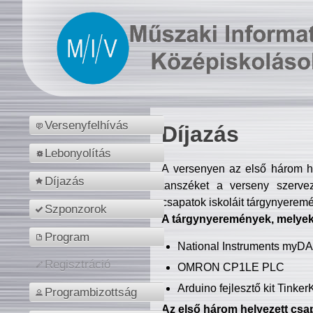
Versenyfelhívás
Díjazás
Lebonyolítás
A versenyen az első három hel
Díjazás
tanszéket a verseny szerve
csapatok iskoláit tárgynyeremé
Szponzorok
A tárgynyeremények, melyekb
Program
National Instruments myD
Regisztráció
OMRON CP1LE PLC
Arduino fejlesztő kit Tinke
Programbizottság
Az első három helyezett csap