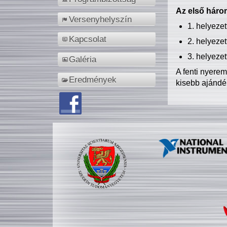
Az első három
Versenyhelyszín
1. helyeze
Kapcsolat
2. helyeze
3. helyeze
Galéria
A fenti nyere
Eredmények
kisebb ajándé