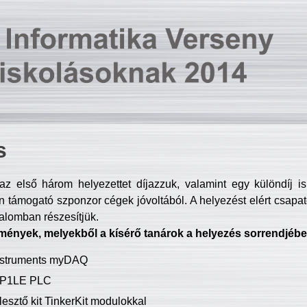
s
z első három helyezettet díjazzuk, valamint egy különdíj i
 támogató szponzor cégek jóvoltából. A helyezést elért csapat
talomban részesítjük.
mények, melyekből a kísérő tanárok a helyezés sorrendjébe
Instruments myDAQ
P1LE PLC
lesztő kit TinkerKit modulokkal