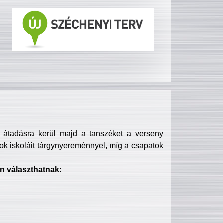
s átadásra kerül majd a tanszéket a verseny
ok iskoláit tárgynyereménnyel, míg a csapatok
n választhatnak: