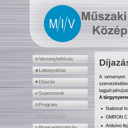
Versenyfelhívás
Díjazá
Lebonyolítás
A versenyen a
Díjazás
szervezésében
tagjait pénzju
Szponzorok
A tárgynyere
Program
National 
Regisztráció
OMRON C
Arduino fej
Programbizottság