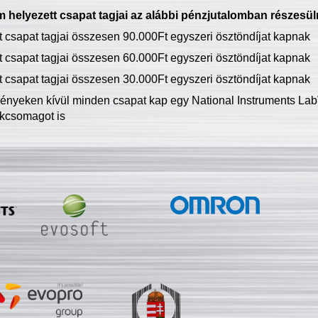
 helyezett csapat tagjai az alábbi pénzjutalomban részesül
tt csapat tagjai összesen 90.000Ft egyszeri ösztöndíjat kapnak
tt csapat tagjai összesen 60.000Ft egyszeri ösztöndíjat kapnak
tt csapat tagjai összesen 30.000Ft egyszeri ösztöndíjat kapnak
ményeken kívül minden csapat kap egy National Instruments LabV
kcsomagot is