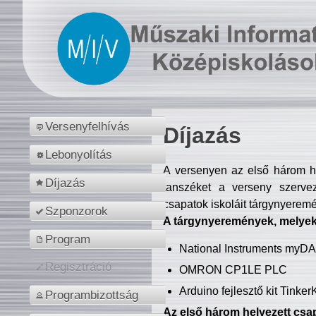
Versenyfelhívás
Díjazás
Lebonyolítás
A versenyen az első három hel
Díjazás
tanszéket a verseny szerve
csapatok iskoláit tárgynyeremé
Szponzorok
A tárgynyeremények, melyekb
Program
National Instruments myD
Regisztráció
OMRON CP1LE PLC
Arduino fejlesztő kit Tinke
Programbizottság
Az első három helyezett csap