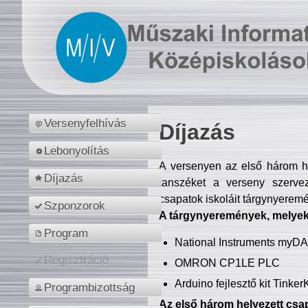
Versenyfelhívás
Díjazás
Lebonyolítás
A versenyen az első három hel
Díjazás
tanszéket a verseny szerve
csapatok iskoláit tárgynyeremé
Szponzorok
A tárgynyeremények, melyekb
Program
National Instruments myD
Regisztráció
OMRON CP1LE PLC
Arduino fejlesztő kit Tinke
Programbizottság
Az első három helyezett csap