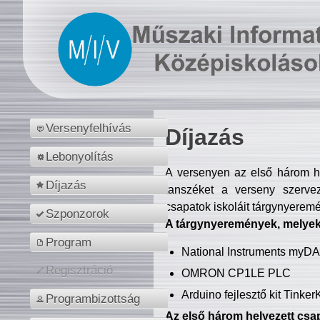
Versenyfelhívás
Díjazás
Lebonyolítás
A versenyen az első három hel
Díjazás
tanszéket a verseny szerve
csapatok iskoláit tárgynyeremé
Szponzorok
A tárgynyeremények, melyekb
Program
National Instruments myD
Regisztráció
OMRON CP1LE PLC
Arduino fejlesztő kit Tinke
Programbizottság
Az első három helyezett csap