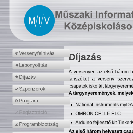
Versenyfelhívás
Díjazás
Lebonyolítás
A versenyen az első három hel
Díjazás
tanszéket a verseny szerve
csapatok iskoláit tárgynyeremé
Szponzorok
A tárgynyeremények, melyekb
Program
National Instruments myD
Regisztráció
OMRON CP1LE PLC
Arduino fejlesztő kit Tinke
Programbizottság
Az első három helyezett csap