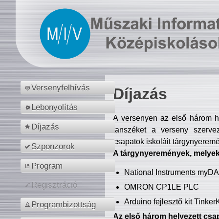
Versenyfelhívás
Díjazás
Lebonyolítás
A versenyen az első három hel
Díjazás
tanszéket a verseny szerve
csapatok iskoláit tárgynyeremé
Szponzorok
A tárgynyeremények, melyekb
Program
National Instruments myD
Regisztráció
OMRON CP1LE PLC
Arduino fejlesztő kit Tinke
Programbizottság
Az első három helyezett csap