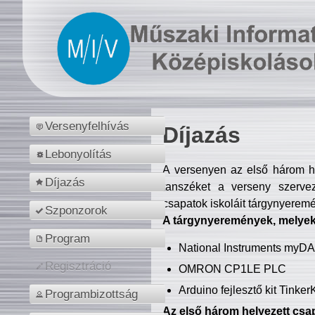
Versenyfelhívás
Díjazás
Lebonyolítás
A versenyen az első három hel
Díjazás
tanszéket a verseny szerve
csapatok iskoláit tárgynyeremé
Szponzorok
A tárgynyeremények, melyekb
Program
National Instruments myD
Regisztráció
OMRON CP1LE PLC
Arduino fejlesztő kit Tinke
Programbizottság
Az első három helyezett csap