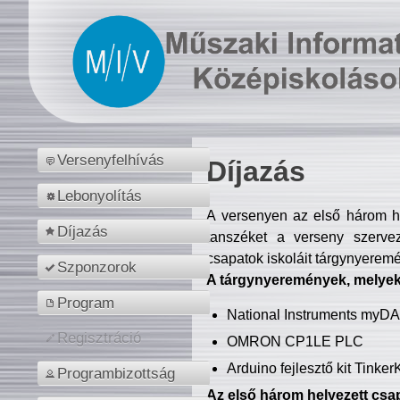
Versenyfelhívás
Díjazás
Lebonyolítás
A versenyen az első három hel
Díjazás
tanszéket a verseny szerve
csapatok iskoláit tárgynyeremé
Szponzorok
A tárgynyeremények, melyekb
Program
National Instruments myD
Regisztráció
OMRON CP1LE PLC
Arduino fejlesztő kit Tinke
Programbizottság
Az első három helyezett csap