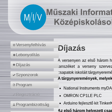
Versenyfelhívás
Díjazás
Lebonyolítás
A versenyen az első három hel
Díjazás
tanszéket a verseny szerve
csapatok iskoláit tárgynyeremé
Szponzorok
A tárgynyeremények, melyekb
Program
National Instruments myD
Regisztráció
OMRON CP1LE PLC
Arduino fejlesztő kit Tinke
Programbizottság
Az első három helyezett csap