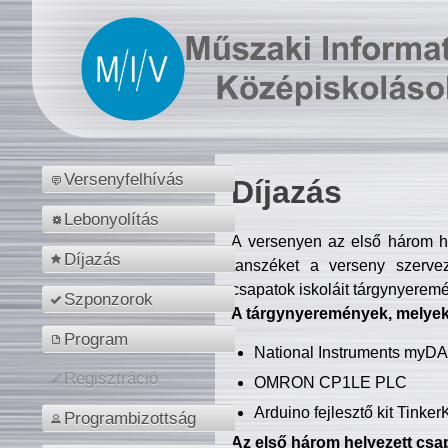
Versenyfelhívás
Díjazás
Lebonyolítás
A versenyen az első három hel
Díjazás
tanszéket a verseny szerve
csapatok iskoláit tárgynyeremé
Szponzorok
A tárgynyeremények, melyekb
Program
National Instruments myD
Regisztráció
OMRON CP1LE PLC
Arduino fejlesztő kit Tinke
Programbizottság
Az első három helyezett csap