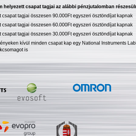
 helyezett csapat tagjai az alábbi pénzjutalomban részesül
tt csapat tagjai összesen 90.000Ft egyszeri ösztöndíjat kapnak
tt csapat tagjai összesen 60.000Ft egyszeri ösztöndíjat kapnak
tt csapat tagjai összesen 30.000Ft egyszeri ösztöndíjat kapnak
ményeken kívül minden csapat kap egy National Instruments LabV
kcsomagot is