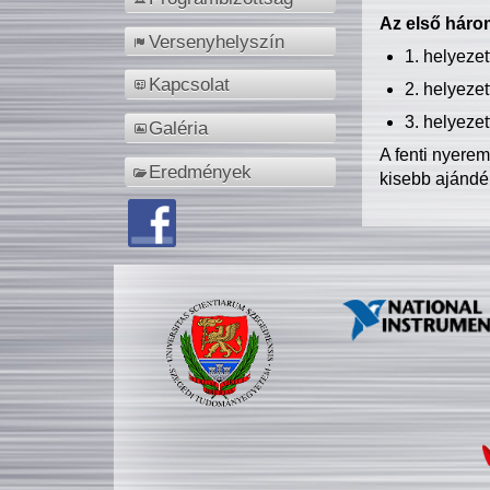
Az első három
Versenyhelyszín
1. helyeze
Kapcsolat
2. helyeze
3. helyeze
Galéria
A fenti nyere
Eredmények
kisebb ajándé