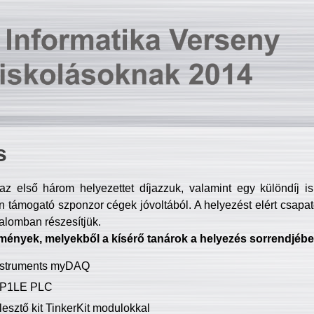
s
z első három helyezettet díjazzuk, valamint egy különdíj i
 támogató szponzor cégek jóvoltából. A helyezést elért csapat
talomban részesítjük.
mények, melyekből a kísérő tanárok a helyezés sorrendjébe
Instruments myDAQ
P1LE PLC
lesztő kit TinkerKit modulokkal