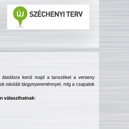
s átadásra kerül majd a tanszéket a verseny
ok iskoláit tárgynyereménnyel, míg a csapatok
n választhatnak: