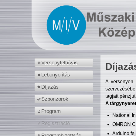
Versenyfelhívás
Díjazá
Lebonyolítás
A versenyen a
Díjazás
szervezésében
tagjait pénzju
Szponzorok
A tárgynyere
Program
National 
Regisztráció
OMRON C
Arduino fej
Programbizottság